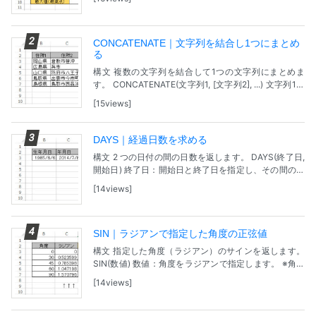
対象となる...
CONCATENATE｜文字列を結合し1つにまとめ
る
構文 複数の文字列を結合して1つの文字列にまとめま
す。 CONCATENATE(文字列1, [文字列2], ...) 文字列1：
結合対象となる 1 つ目の文字列。 [文字列2]：追加の文
15views
字列項目です。...
DAYS｜経過日数を求める
構文 2 つの日付の間の日数を返します。 DAYS(終了日,
開始日) 終了日：開始日と終了日を指定し、その間の日
数を求めます。 開始日：開始日と終了日を指定し、そ
14views
の間の日数を求めます。 問題 【サン...
SIN｜ラジアンで指定した角度の正弦値
構文 指定した角度（ラジアン）のサインを返します。
SIN(数値) 数値：角度をラジアンで指定します。 ※角度
が度で表されている場合は、角度に PI()/180 を掛ける
14views
か、または RADIANS 関...