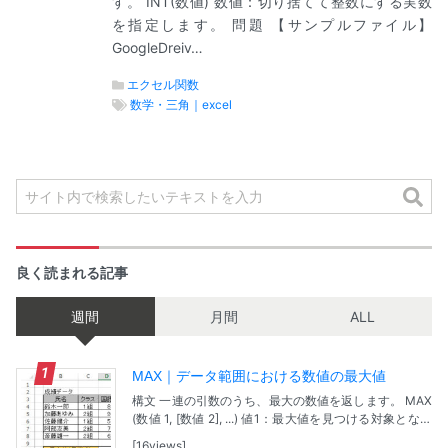
す。 INT(数値) 数値：切り捨てて整数にする実数
を指定します。 問題 【サンプルファイル】
GoogleDreiv…
エクセル関数
数学・三角｜excel
良く読まれる記事
週間
月間
ALL
MAX｜データ範囲における数値の最大値
構文 一連の引数のうち、最大の数値を返します。 MAX
(数値 1, [数値 2], ...) 値1：最大値を見つける対象となる
最初の値または範囲です。 [値2], ...： 最大値を見つける
16views