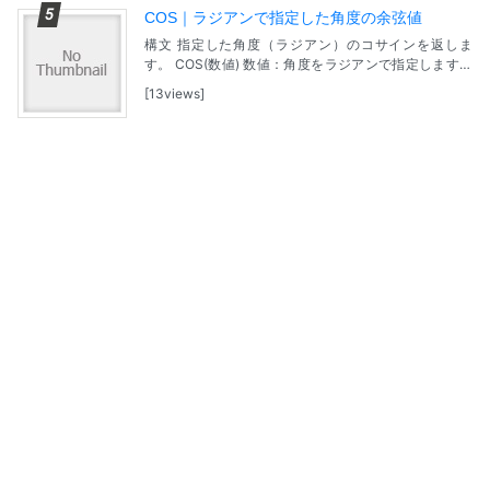
COS｜ラジアンで指定した角度の余弦値
構文 指定した角度（ラジアン）のコサインを返しま
す。 COS(数値) 数値：角度をラジアンで指定します。
※角度が度で表されている場合は、角度に PI()/180 を掛
13views
けるか、または RADIANS...