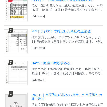
構文 一連の引数のうち、最大の数値を返します。 MAX
(数値 1, [数値 2], ...) 値1：最大値を見つける対象となる
最初の値または範囲です。 [値2], ...： 最大値を見つける
24views
対象となる...
SIN｜ラジアンで指定した角度の正弦値
構文 指定した角度（ラジアン）のサインを返します。
SIN(数値) 数値：角度をラジアンで指定します。 ※角度
が度で表されている場合は、角度に PI()/180 を掛ける
24views
か、または RADIANS 関...
DAYS｜経過日数を求める
構文 2 つの日付の間の日数を返します。 DAYS(終了日,
開始日) 終了日：開始日と終了日を指定し、その間の日
数を求めます。 開始日：開始日と終了日を指定し、そ
22views
の間の日数を求めます。 問題 【サン...
RIGHT｜文字列の右端から指定した文字数だけ
取り出す
構文 文字列の末尾 (右端) から指定された文字数の文字