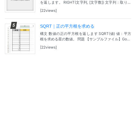
を返します。 RIGHT(文字列, [文字数]) 文字列：取り出
す文字を含む文字列を指定します。 [文字数]：取り出す
22views
文字数 (文字列の末尾から...
SQRT｜正の平方根を求める
構文 数値の正の平方根を返します SQRT(値) 値：平方
根を求める星の数値。 問題 【サンプルファイル】Goog
leDreiveで表示されます。ダウンロードし、Excelで開
22views
いてください。 各数値の...