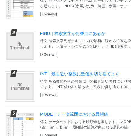
構文 行と列のオフセットで指定したセルのコンテンツ
を返します。 INDEX(参照, 行, 列, [範囲]) 参照：オフセ
ットされるセルの配列です。 行：オフセット行数で
35views
す。 列：オフセット列数です。...
FIND｜検索文字が何番目にあるか
構文 検索文字列がテキスト内で最初に現れる位置を返
します。 大文字・小文字の区別あり。 FIND(検索文字
列, 検索対象のテキスト, [開始位置]) 検索文字列：検索
33views
する文字列。 検索対象のテキスト：...
INT｜最も近い整数に数値を切り捨てます
構文 ある数値をその数値以下の最も近い整数に切り捨
てます。 INT(値) 値：最も近い整数に切り捨てる値で
す。 問題 【サンプルファイル】 小数点以下を切り捨
33views
て、最も近い整数にする。 回答 セル「C3...
MODE｜データ範囲における最頻値
構文 データセットにおける最頻値を返します。 MODE
(値1, [値2, ...]) 値1：最頻値の計算対象となる最初の値ま
たは範囲です。 [値2, ...]：最頻値の計算対象となる追加
32views