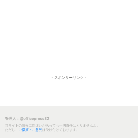
- スポンサーリンク -
管理人：@officepress32
当サイトの情報に間違いがあっても一切責任はとりませんよ。
ただし、
ご指摘・ご意見
は受け付けております。