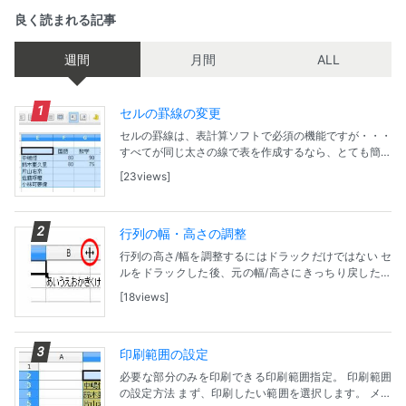
良く読まれる記事
週間
月間
ALL
セルの罫線の変更
セルの罫線は、表計算ソフトで必須の機能ですが・・・
すべてが同じ太さの線で表を作成するなら、とても簡単
ですが、メリハリを付けようとすると操作が面倒。しっ
23views
かりと方法を覚えてしまうことが大事かも。 ツール...
行列の幅・高さの調整
行列の高さ/幅を調整するにはドラックだけではない セ
ルをドラックした後、元の幅/高さにきっちり戻したい
けど・・・そんな時は列幅/高さを指定できる小窓で
18views
「標準値」にチェックを！ ドラックによる調整方法...
印刷範囲の設定
必要な部分のみを印刷できる印刷範囲指定。 印刷範囲
の設定方法 まず、印刷したい範囲を選択します。 メニ