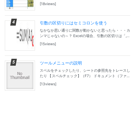
ューバーの「書式」-「印刷範囲」-「定義」の順でクリ
18views
ック。 これで、印刷範囲を指定できます。 印刷...
引数の区切りにはセミコロンを使う
なかなか思い通りに関数が動かないと思ったら・・・カ
ンマじゃないの～？ Excelの場合、引数の区切りは「,」
（カンマ）を使うが、Calaでは「；」セミコロンを使
15views
う。
ツールメニューの説明
スペルをチェックしたり、シートの参照先をトレースし
たり 【スペルチェック】（F7） ドキュメント（ファイ
ル）または選択部分スペルチェックを行います。 【言
13views
語】 サブメニューが表示され、言語依存のコマン...