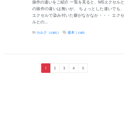
操作の違いをご紹介 一覧を見ると、MSエクセルと
の操作の違いは無いが、 ちょっとした違いでも、
エクセルで染み付いた癖がなかなか・・・ エクセ
ルとの…
カルク（calc）
基本｜calc
Page
1
Page
2
Page
3
Page
4
Page
5