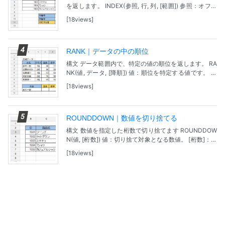
を返します。 INDEX(参照, 行, 列, [範囲]) 参照：オフセ
ットされるセルの配列です。 行：オフセット行数で
18views
す。 列：オフセット列数です。...
RANK｜データの中の順位
構文 データ範囲内で、特定の値の順位を返します。 RA
NK(値, データ, [降順]) 値：順位を特定する値です。 デ
ータ：データが入力されているセル範囲。 [降順]：デー
18views
タ内の値の並べ方を降順または...
ROUNDDOWN｜数値を切り捨てる
構文 数値を指定した桁数で切り捨てます ROUNDDOW
N(値, [桁数]) 値：切り捨て対象となる数値。 [桁数]：切
捨てした後の桁数。省略可（デフォルトは 0） 桁数が
18views
正の数の場合、そのひとつ下の...