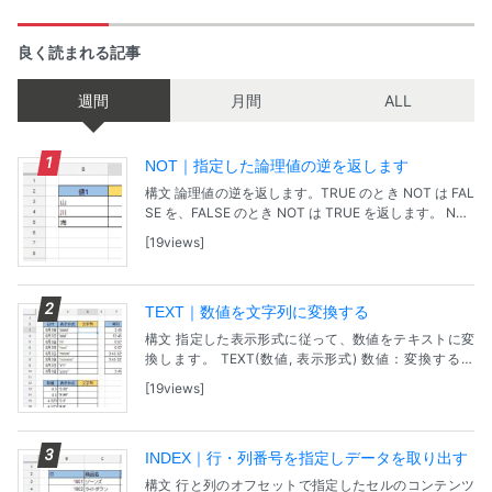
良く読まれる記事
週間
月間
ALL
NOT｜指定した論理値の逆を返します
構文 論理値の逆を返します。TRUE のとき NOT は FAL
SE を、FALSE のとき NOT は TRUE を返します。 NOT
(論理式) 論理式：式、または論理値 TRUE か FALSE...
19views
TEXT｜数値を文字列に変換する
構文 指定した表示形式に従って、数値をテキストに変
換します。 TEXT(数値, 表示形式) 数値：変換する番
号、日付、時刻です。 表示形式：変換する数値の表示
19views
形式を、二重引用符で囲って指定します。 問...
INDEX｜行・列番号を指定しデータを取り出す
構文 行と列のオフセットで指定したセルのコンテンツ