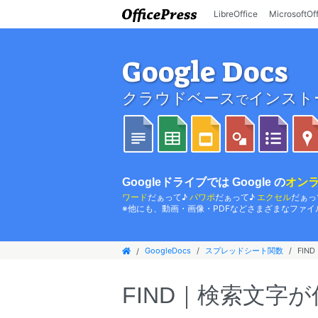
LibreOffice
MicrosoftOf
Google Docs
クラウドベース
インスト
で
Googleドライブでは Google の
オンラ
ワード
だぁって♪
パワポ
だぁって♪
エクセル
だぁっ
※他にも、動画・画像・PDFなどさまざまなファイ
GoogleDocs
スプレッドシート関数
FI
FIND｜検索文字