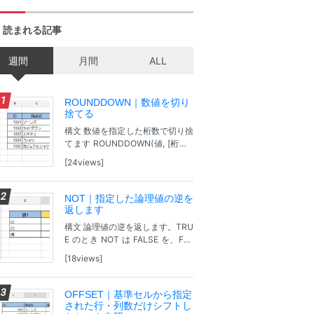
く読まれる記事
週間
月間
ALL
ROUNDDOWN｜数値を切り
捨てる
構文 数値を指定した桁数で切り捨
てます ROUNDDOWN(値, [桁数])
値：切り捨て対象となる数値。
24views
[桁数]：切捨てした後の桁数。省
略可（デフォルトは 0） 桁数が正
の数の場合、そのひとつ下の...
NOT｜指定した論理値の逆を
返します
構文 論理値の逆を返します。TRU
E のとき NOT は FALSE を、FAL
SE のとき NOT は TRUE を返しま
18views
す。 NOT(論理式) 論理式：式、ま
たは論理値 TRUE か FALSE...
OFFSET｜基準セルから指定
された行・列数だけシフトし