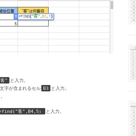
と入力。
"客"
文字が含まれるセル
と入力。
B3
」。
と入力。
=find("客",B4,5）