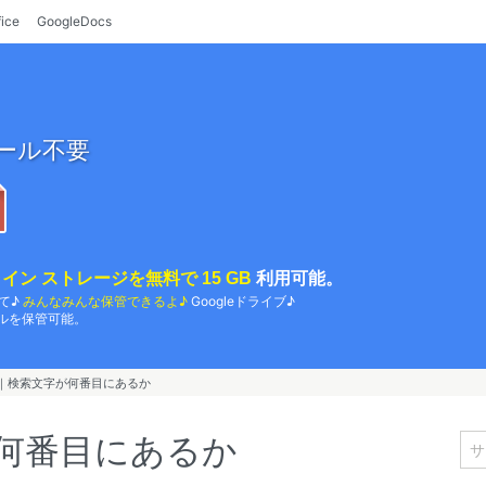
fice
GoogleDocs
ール不要
イン ストレージを無料で 15 GB
利用可能。
て♪
みんなみんな保管できるよ♪
Googleドライブ♪
ルを保管可能。
ND｜検索文字が何番目にあるか
が何番目にあるか