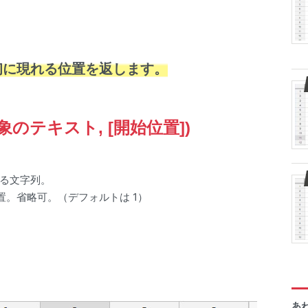
初に現れる位置を返します。
対象のテキスト, [開始位置])
る文字列。
置。省略可。（デフォルトは 1）
あ