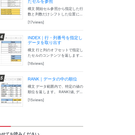
たセルを参照
構文 開始セル参照から指定した行
数と列数だけシフトした位置にあ
るセル範囲の参照を返します。 O
17views
FFSET(セル参照, オフセット行,
オフセット列, [高さ], [幅]) セル参
照：オフセット行とオフ...
INDEX｜行・列番号を指定し
データを取り出す
構文 行と列のオフセットで指定し
たセルのコンテンツを返します。
INDEX(参照, 行, 列, [範囲]) 参照：
16views
オフセットされるセルの配列で
す。 行：オフセット行数です。
列：オフセット列数です。...
RANK｜データの中の順位
構文 データ範囲内で、特定の値の
順位を返します。 RANK(値, デー
タ, [降順]) 値：順位を特定する値
15views
です。 データ：データが入力され
ているセル範囲。 [降順]：データ
内の値の並べ方を降順または...
わせてお読みください