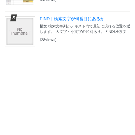
す。 列：オフセット列数です。...
FIND｜検索文字が何番目にあるか
構文 検索文字列がテキスト内で最初に現れる位置を返
します。 大文字・小文字の区別あり。 FIND(検索文字
列, 検索対象のテキスト, [開始位置]) 検索文字列：検索
28views
する文字列。 検索対象のテキスト：...