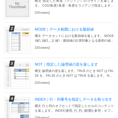
構文 指定した角度（ラジアン）のコサインを返しま
す。 COS(角度) 角度：角度をラジアンで指定します。
※角度が度で表されている場合は、角度に PI()/180 を掛
30views
けるか、または RADIANS...
MODE｜データ範囲における最頻値
構文 データセットにおける最頻値を返します。 MODE
(値1, [値2, ...]) 値1：最頻値の計算対象となる最初の値ま
たは範囲です。 [値2, ...]：最頻値の計算対象となる追加
30views
の値または範囲...
NOT｜指定した論理値の逆を返します
構文 論理値の逆を返します。TRUE のとき NOT は FAL
SE を、FALSE のとき NOT は TRUE を返します。 NOT
(論理式) 論理式：式、または論理値 TRUE か FALSE...
30views
INDEX｜行・列番号を指定しデータを取り出す
構文 行と列のオフセットで指定したセルのコンテンツ
を返します。 INDEX(参照, 行, 列, [範囲]) 参照：オフセ
ットされるセルの配列です。 行：オフセット行数で
29views