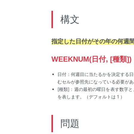
構文
指定した日付がその年の何週
WEEKNUM(日付, [種類])
日付：何週目に当たるかを決定する日
むセルが参照先になっている必要があ
[種類]：週の最初の曜日を表す数字
を表します。（デフォルトは 1 ）
問題