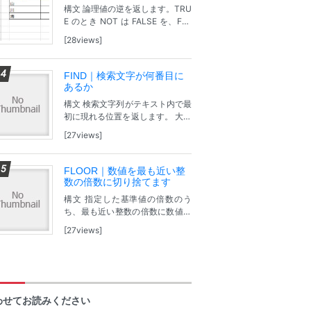
構文 論理値の逆を返します。TRU
E のとき NOT は FALSE を、FAL
SE のとき NOT は TRUE を返しま
28views
す。 NOT(論理式) 論理式：式、ま
たは論理値 TRUE か FALSE...
FIND｜検索文字が何番目に
あるか
構文 検索文字列がテキスト内で最
初に現れる位置を返します。 大文
字・小文字の区別あり。 FIND(検
27views
索文字列, 検索対象のテキスト, [開
始位置]) 検索文字列：検索する文
字列。 検索対象のテキスト：...
FLOOR｜数値を最も近い整
数の倍数に切り捨てます
構文 指定した基準値の倍数のう
ち、最も近い整数の倍数に数値を
切り捨てます。 FLOOR(値, [基準
27views
値]) 値：基準値の最も近い整数の
倍数に切り捨てる値です。 [基準
値]：値を切り捨てて求める倍数の
基...
わせてお読みください