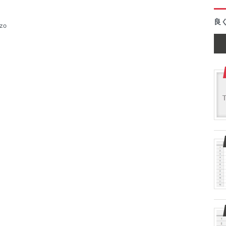
良
azo