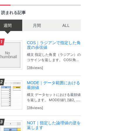
く読まれる記事
週間
月間
ALL
COS｜ラジアンで指定した角
度の余弦値
構文 指定した角度（ラジアン）の
コサインを返します。 COS(角度)
角度：角度をラジアンで指定しま
28views
す。 ※角度が度で表されている場
合は、角度に PI()/180 を掛ける
か、または RADIANS...
MODE｜データ範囲における
最頻値
構文 データセットにおける最頻値
を返します。 MODE(値1, [値2, ...])
値1：最頻値の計算対象となる最
28views
初の値または範囲です。 [値2,
...]：最頻値の計算対象となる追加
の値または範囲...
NOT｜指定した論理値の逆を
返します