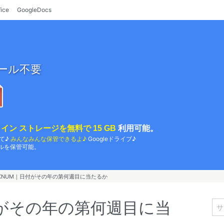
fice
GoogleDocs
ール不要
イン ストレージを無料で 15 GB
利用可能。
て♪
みんなみんな保管できるよ♪
Googleドライブ♪
ルを保管可能。
EKNUM｜日付がその年の第何週目に当たるか
付がその年の第何週目に当