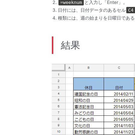
と入力し「Enter」。
=weeknum
日付には、日付データのあるセル
C4
種類には、週の始まりを日曜日である
結果