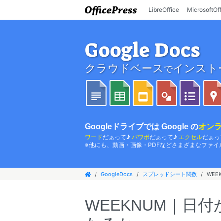
LibreOffice
MicrosoftOf
Google Docs
クラウドベース
インスト
で
Googleドライブでは Google の
オンラ
ワード
だぁって♪
パワポ
だぁって♪
エクセル
だぁっ
※他にも、動画・画像・PDFなどさまざまなファイ
GoogleDocs
スプレッドシート関数
WE
WEEKNUM｜日