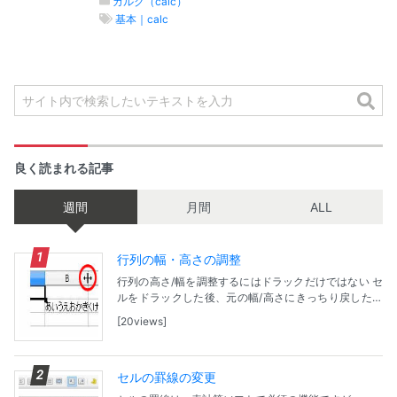
カルク（calc）
基本｜calc
良く読まれる記事
週間
月間
ALL
行列の幅・高さの調整
行列の高さ/幅を調整するにはドラックだけではない セ
ルをドラックした後、元の幅/高さにきっちり戻したい
けど・・・そんな時は列幅/高さを指定できる小窓で
20views
「標準値」にチェックを！ ドラックによる調整方法...
セルの罫線の変更