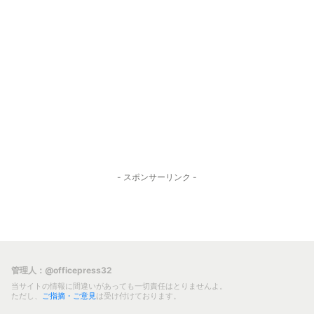
- スポンサーリンク -
管理人：@officepress32
当サイトの情報に間違いがあっても一切責任はとりませんよ。
ただし、
ご指摘・ご意見
は受け付けております。