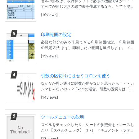
セルの罫線は、表計算ソフトで必須の機能ですが・・・
すべてが同じ太さの線で表を作成するなら、とても簡単
ですが、メリハリを付けようとすると操作が面倒。しっ
19views
かりと方法を覚えてしまうことが大事かも。 ツール...
印刷範囲の設定
必要な部分のみを印刷できる印刷範囲指定。 印刷範囲
の設定方法 まず、印刷したい範囲を選択します。 メニ
ューバーの「書式」-「印刷範囲」-「定義」の順でクリ
15views
ック。 これで、印刷範囲を指定できます。 印刷...
引数の区切りにはセミコロンを使う
なかなか思い通りに関数が動かないと思ったら・・・カ
ンマじゃないの～？ Excelの場合、引数の区切りは「,」
（カンマ）を使うが、Calaでは「；」セミコロンを使
14views
う。
ツールメニューの説明
スペルをチェックしたり、シートの参照先をトレースし
たり 【スペルチェック】（F7） ドキュメント（ファイ
ル）または選択部分スペルチェックを行います。 【言
13views