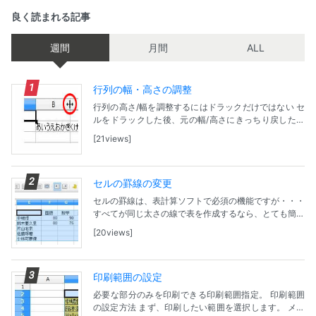
良く読まれる記事
週間
月間
ALL
行列の幅・高さの調整
行列の高さ/幅を調整するにはドラックだけではない セ
ルをドラックした後、元の幅/高さにきっちり戻したい
けど・・・そんな時は列幅/高さを指定できる小窓で
21views
「標準値」にチェックを！ ドラックによる調整方法...
セルの罫線の変更
セルの罫線は、表計算ソフトで必須の機能ですが・・・
すべてが同じ太さの線で表を作成するなら、とても簡単
ですが、メリハリを付けようとすると操作が面倒。しっ
20views
かりと方法を覚えてしまうことが大事かも。 ツール...
印刷範囲の設定
必要な部分のみを印刷できる印刷範囲指定。 印刷範囲
の設定方法 まず、印刷したい範囲を選択します。 メニ