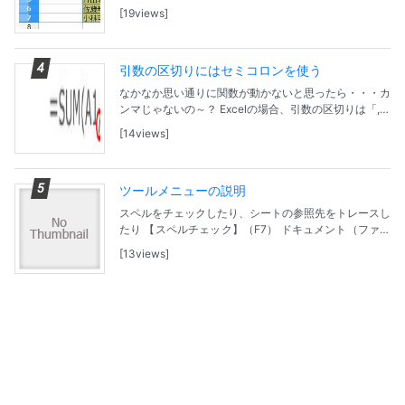
ューバーの「書式」-「印刷範囲」-「定義」の順でクリ
19views
ック。 これで、印刷範囲を指定できます。 印刷...
引数の区切りにはセミコロンを使う
なかなか思い通りに関数が動かないと思ったら・・・カ
ンマじゃないの～？ Excelの場合、引数の区切りは「,」
（カンマ）を使うが、Calaでは「；」セミコロンを使
14views
う。
ツールメニューの説明
スペルをチェックしたり、シートの参照先をトレースし
たり 【スペルチェック】（F7） ドキュメント（ファイ
ル）または選択部分スペルチェックを行います。 【言
13views
語】 サブメニューが表示され、言語依存のコマン...