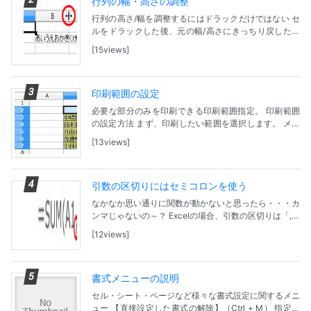
行列の幅・高さの調整
行列の高さ/幅を調整するにはドラックだけではない セ
ルをドラックした後、元の幅/高さにきっちり戻したい
けど・・・そんな時は列幅/高さを指定できる小窓で
15views
「標準値」にチェックを！ ドラックによる調整方法...
印刷範囲の設定
必要な部分のみを印刷できる印刷範囲指定。 印刷範囲
の設定方法 まず、印刷したい範囲を選択します。 メニ
ューバーの「書式」-「印刷範囲」-「定義」の順でクリ
13views
ック。 これで、印刷範囲を指定できます。 印刷...
引数の区切りにはセミコロンを使う
なかなか思い通りに関数が動かないと思ったら・・・カ
ンマじゃないの～？ Excelの場合、引数の区切りは「,」
（カンマ）を使うが、Calaでは「；」セミコロンを使
12views
う。
書式メニューの説明
セル・シート・ページなど様々な書式設定に関するメニ
ュー 【直接設定した書式の解除】（Ctrl + M） 指定し