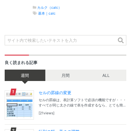
カルク（calc）
基本｜calc
良く読まれる記事
週間
月間
ALL
セルの罫線の変更
セルの罫線は、表計算ソフトで必須の機能ですが・・・
すべてが同じ太さの線で表を作成するなら、とても簡単
ですが、メリハリを付けようとすると操作が面倒。しっ
21views
かりと方法を覚えてしまうことが大事かも。 ツール...