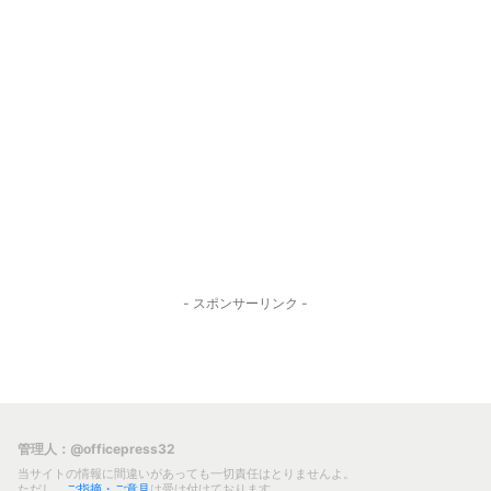
- スポンサーリンク -
管理人：@officepress32
当サイトの情報に間違いがあっても一切責任はとりませんよ。
ただし、
ご指摘・ご意見
は受け付けております。