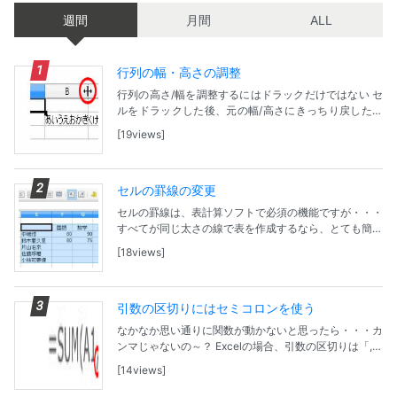
週間
月間
ALL
行列の幅・高さの調整
行列の高さ/幅を調整するにはドラックだけではない セ
ルをドラックした後、元の幅/高さにきっちり戻したい
けど・・・そんな時は列幅/高さを指定できる小窓で
19views
「標準値」にチェックを！ ドラックによる調整方法...
セルの罫線の変更
セルの罫線は、表計算ソフトで必須の機能ですが・・・
すべてが同じ太さの線で表を作成するなら、とても簡単
ですが、メリハリを付けようとすると操作が面倒。しっ
18views
かりと方法を覚えてしまうことが大事かも。 ツール...
引数の区切りにはセミコロンを使う
なかなか思い通りに関数が動かないと思ったら・・・カ
ンマじゃないの～？ Excelの場合、引数の区切りは「,」
（カンマ）を使うが、Calaでは「；」セミコロンを使
14views
う。