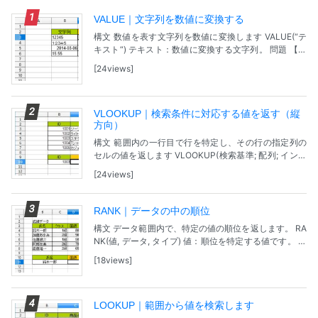
VALUE｜文字列を数値に変換する
構文 数値を表す文字列を数値に変換します VALUE(“テ
キスト“) テキスト：数値に変換する文字列。 問題 【サ
ンプルファイル】GoogleDreiveで表示されます。ダウ
24views
ンロードし、Calcで開い...
VLOOKUP｜検索条件に対応する値を返す（縦
方向）
構文 範囲内の一行目で行を特定し、その行の指定列の
セルの値を返します VLOOKUP(検索基準; 配列; インデ
ックス; データ順序) 検索基準：1列目で検索する値。 配
24views
列：関数の対象となる範囲。 イ...
RANK｜データの中の順位
構文 データ範囲内で、特定の値の順位を返します。 RA
NK(値, データ, タイプ) 値：順位を特定する値です。 デ
ータ：データが入力されているセル範囲。 タイプ：0を
18views
指定するか省略すると降順。0以外...
LOOKUP｜範囲から値を検索します