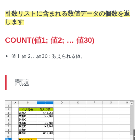
引数リストに含まれる数値データの個数を返
します
COUNT(値1; 値2; … 値30)
値 1; 値 2, …値30：数えられる値。
問題