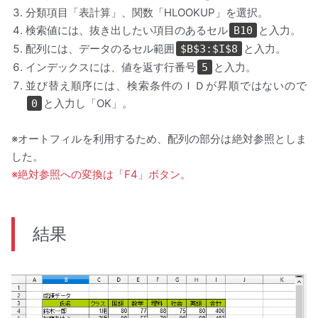
分類項目「表計算」、関数「HLOOKUP」を選択。
検索値には、抜き出したい項目のあるセル
と入力。
B10
配列には、データのるセル範囲
と入力。
$B$3:$I$8
インデックスには、値を返す行番号
と入力。
5
並び替え順序には、検索条件のＩＤが昇順ではないので
と入力し「OK」。
0
※オートフィルを利用するため、配列の部分は絶対参照としま
した。
※絶対参照への変換は「F4」ボタン。
結果