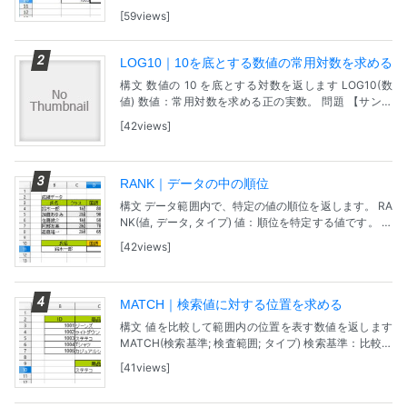
ックス; データ順序) 検索基準：1列目で検索する値。 配
59views
列：関数の対象となる範囲。 イ...
LOG10｜10を底とする数値の常用対数を求める
構文 数値の 10 を底とする対数を返します LOG10(数
値) 数値：常用対数を求める正の実数。 問題 【サンプ
ルファイル】GoogleDreiveで表示されます。ダウンロ
42views
ードし、Calcで開いてく...
RANK｜データの中の順位
構文 データ範囲内で、特定の値の順位を返します。 RA
NK(値, データ, タイプ) 値：順位を特定する値です。 デ
ータ：データが入力されているセル範囲。 タイプ：0を
42views
指定するか省略すると降順。0以外...
MATCH｜検索値に対する位置を求める
構文 値を比較して範囲内の位置を表す数値を返します
MATCH(検索基準; 検査範囲; タイプ) 検索基準：比較に
使用する値。 検査範囲：検査の対象となるセル範囲。
41views
ルックアップ行列は、単一行、単一列、...