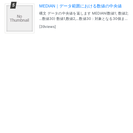
MEDIAN｜データ範囲における数値の中央値
構文 データの中央値を返します MEDIAN(数値1; 数値2;
…数値30) 数値1,数値2,…数値30：対象となる30個まで
の引数。 データ数が奇数のときに中央に位置する値の
39views
ことです。 データ数が...