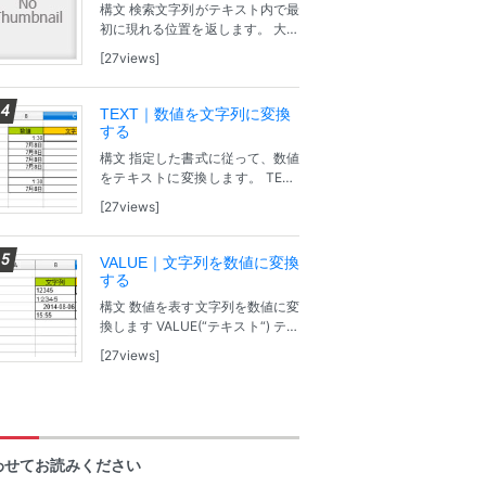
構文 検索文字列がテキスト内で最
初に現れる位置を返します。 大文
字・小文字の区別なし。 SEARCH
27views
(“検索文字列“; “テキスト”; 開始位
置) 検索文字列：検索する文字
列。 テキスト：検索文字列を...
TEXT｜数値を文字列に変換
する
構文 指定した書式に従って、数値
をテキストに変換します。 TEXT
(数値, 書式) 数値：変換される数
27views
値。 書式：書式を表す文字列。
問題 【サンプルファイル】Googl
eDreiveで表示されます。...
VALUE｜文字列を数値に変換
する
構文 数値を表す文字列を数値に変
換します VALUE(“テキスト“) テキ
スト：数値に変換する文字列。 問
27views
題 【サンプルファイル】GoogleD
reiveで表示されます。ダウンロー
ドし、Calcで開い...
わせてお読みください