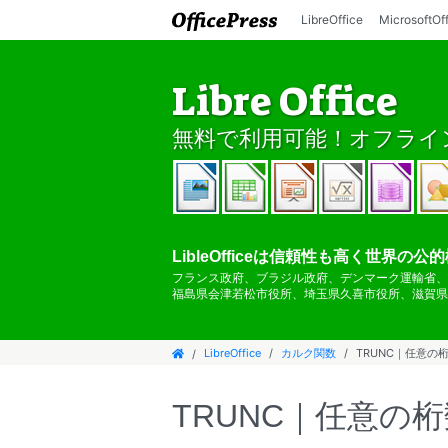
LibreOffice
MicrosoftOf
Libre Office
無料で利用可能！オフライン
LibleOfficeは信頼性も高く世界
フランス政府、ブラジル政府、デンマーク運輸省、
福島県会津若松市役所、埼玉県久喜市役所、滋賀県
LibreOffice
カルク関数
TRUNC｜任意の
TRUNC｜任意の