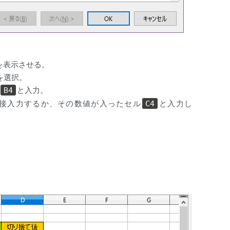
を表示させる。
を選択。
と入力。
B4
接入力するか、その数値が入ったセル
と入力し
C4