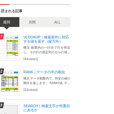
く読まれる記事
週間
月間
ALL
VLOOKUP｜検索条件に対応
する値を返す（縦方向）
構文 範囲内の一行目で行を特定
し、その行の指定列のセルの値を
返します VLOOKUP(検索基準; 配
44views
列; インデックス; データ順序) 検
索基準：1列目で検索する値。 配
列：関数の対象となる範囲。 イ...
RANK｜データの中の順位
構文 データ範囲内で、特定の値の
順位を返します。 RANK(値, デー
タ, タイプ) 値：順位を特定する値
32views
です。 データ：データが入力され
ているセル範囲。 タイプ：0を指
定するか省略すると降順。0以
外...
SEARCH｜検索文字が何番目
にあるか