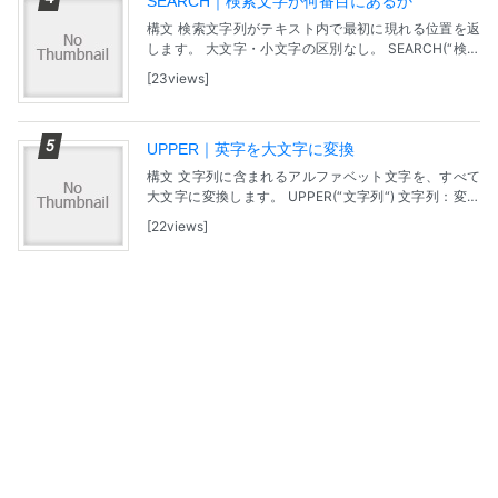
SEARCH｜検索文字が何番目にあるか
構文 検索文字列がテキスト内で最初に現れる位置を返
します。 大文字・小文字の区別なし。 SEARCH(“検索
文字列“; “テキスト”; 開始位置) 検索文字列：検索する文
23views
字列。 テキスト：検索文字列を...
UPPER｜英字を大文字に変換
構文 文字列に含まれるアルファベット文字を、すべて
大文字に変換します。 UPPER(“文字列“) 文字列：変換
対象になる文字列。 問題 【サンプルファイル】Google
22views
Dreiveで表示されます。ダウ...