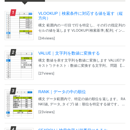
VLOOKUP｜検索条件に対応する値を返す（縦
方向）
構文 範囲内の一行目で行を特定し、その行の指定列の
セルの値を返します VLOOKUP(検索基準; 配列; インデ
ックス; データ順序) 検索基準：1列目で検索する値。 配
34views
列：関数の対象となる範囲。 イ...
VALUE｜文字列を数値に変換する
構文 数値を表す文字列を数値に変換します VALUE(“テ
キスト“) テキスト：数値に変換する文字列。 問題 【サ
ンプルファイル】GoogleDreiveで表示されます。ダウ
27views
ンロードし、Calcで開い...
RANK｜データの中の順位
構文 データ範囲内で、特定の値の順位を返します。 RA
NK(値, データ, タイプ) 値：順位を特定する値です。 デ
ータ：データが入力されているセル範囲。 タイプ：0を
23views
指定するか省略すると降順。0以外...