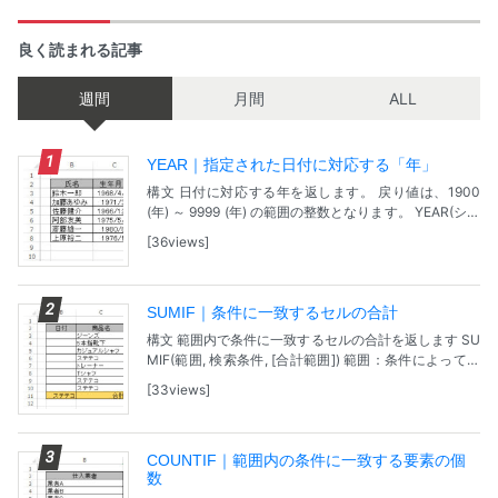
良く読まれる記事
週間
月間
ALL
YEAR｜指定された日付に対応する「年」
構文 日付に対応する年を返します。 戻り値は、1900
(年) ～ 9999 (年) の範囲の整数となります。 YEAR(シリ
アル値) シリアル値：検索する年の日付を指定します。
36views
問題 【サンプルファ...
SUMIF｜条件に一致するセルの合計
構文 範囲内で条件に一致するセルの合計を返します SU
MIF(範囲, 検索条件, [合計範囲]) 範囲：条件によって評
価するセル範囲を指定。 検索条件：条件が指定されて
33views
いるセル。数値、式、セル範囲、文...
COUNTIF｜範囲内の条件に一致する要素の個
数