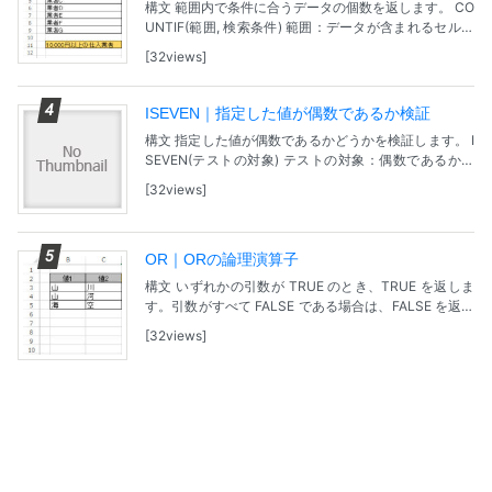
構文 範囲内で条件に合うデータの個数を返します。 CO
UNTIF(範囲, 検索条件) 範囲：データが含まれるセル範
囲。 検索条件：範囲内の個数を数える検索条件が指定
32views
されているセル。数値、式、セル参照、...
ISEVEN｜指定した値が偶数であるか検証
構文 指定した値が偶数であるかどうかを検証します。 I
SEVEN(テストの対象) テストの対象：偶数であるかを
検証する値です。 問題 【サンプルファイル】GoogleDr
32views
eiveで表示されます。ダウン...
OR｜ORの論理演算子
構文 いずれかの引数が TRUE のとき、TRUE を返しま
す。引数がすべて FALSE である場合は、FALSE を返し
ます。 OR(論理式1, [論理式2], ...) 論理式1：TRUE か F...
32views