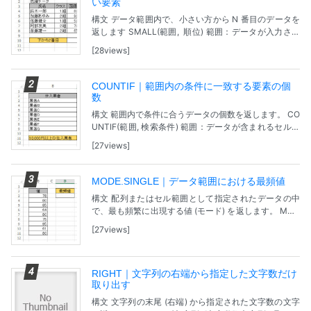
い要素
構文 データ範囲内で、小さい方から N 番目のデータを
返します SMALL(範囲, 順位) 範囲：データが入力され
ているセル範囲。 順位：小さい方から数えたときの順
28views
位。 問題 【サンプルファイル】G...
COUNTIF｜範囲内の条件に一致する要素の個
数
構文 範囲内で条件に合うデータの個数を返します。 CO
UNTIF(範囲, 検索条件) 範囲：データが含まれるセル範
囲。 検索条件：範囲内の個数を数える検索条件が指定
27views
されているセル。数値、式、セル参照、...
MODE.SINGLE｜データ範囲における最頻値
構文 配列またはセル範囲として指定されたデータの中
で、最も頻繁に出現する値 (モード) を返します。 MOD
E.SINGLE(値1, [値2, ...]) 値1：モードの計算の対象とな
27views
る最初の引数を指...
RIGHT｜文字列の右端から指定した文字数だけ
取り出す
構文 文字列の末尾 (右端) から指定された文字数の文字