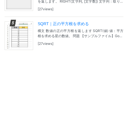
を返します。 RIGHT(文字列, [文字数]) 文字列：取り出
す文字を含む文字列を指定します。 [文字数]：取り出す
27views
文字数 (文字列の末尾から...
SQRT｜正の平方根を求める
構文 数値の正の平方根を返します SQRT(値) 値：平方
根を求める星の数値。 問題 【サンプルファイル】Goog
leDreiveで表示されます。ダウンロードし、Excelで開
27views
いてください。 各数値の...