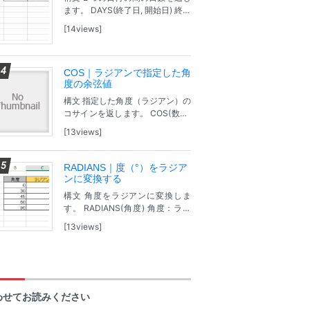
ます。 DAYS(終了日, 開始日) 終了
日：開始日と終了日を指定し、そ
14views
の間の日数を求めます。 開始日：
開始日と終了日を指定し、その間
の日数を求めます。 問題 【サン...
COS｜ラジアンで指定した角
度の余弦値
構文 指定した角度（ラジアン）の
コサインを返します。 COS(数値)
数値：角度をラジアンで指定しま
13views
す。 ※角度が度で表されている場
合は、角度に PI()/180 を掛ける
か、または RADIANS...
RADIANS｜度（°）をラジア
ンに変換する
構文 角度をラジアンに変換しま
す。 RADIANS(角度) 角度：ラジ
アンに変換する角度を指定しま
13views
す。 問題 【サンプルファイル】G
oogleDreiveで表示されます。ダ
ウンロードし、Excelで開...
わせてお読みください