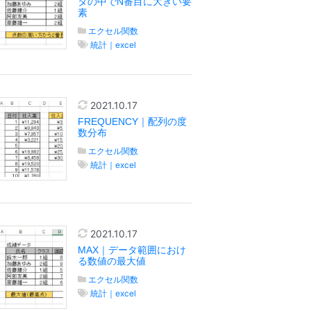
タの中でN番目に大きい要
素
エクセル関数
統計｜excel
2021.10.17
FREQUENCY｜配列の度
数分布
エクセル関数
統計｜excel
2021.10.17
MAX｜データ範囲におけ
る数値の最大値
エクセル関数
統計｜excel