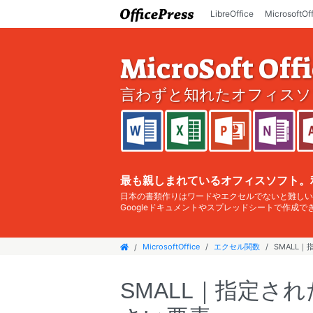
LibreOffice
MicrosoftOf
MicroSoft Off
言わずと知れたオフィスソ
最も親しまれているオフィスソフト。
日本の書類作りはワードやエクセルでないと難しい
Googleドキュメントやスプレッドシートで作成
MicrosoftOffice
エクセル関数
SMALL
SMALL｜指定さ