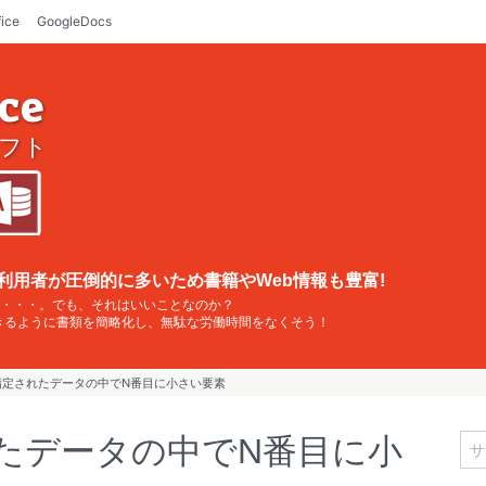
fice
GoogleDocs
ice
フト
利用者が圧倒的に多いため書籍やWeb情報も豊富!
・・・。でも、それはいいことなのか？
できるように書類を簡略化し、無駄な労働時間をなくそう！
｜指定されたデータの中でN番目に小さい要素
れたデータの中でN番目に小