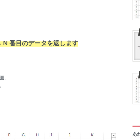
 N 番目のデータを返します
囲。
。
あ