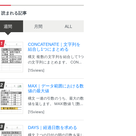
く読まれる記事
週間
月間
ALL
CONCATENATE｜文字列を
結合し1つにまとめる
構文 複数の文字列を結合して1つ
の文字列にまとめます。 CONCA
TENATE(文字列1, [文字列2], ...) 文
15views
字列1：結合対象となる 1 つ目の
文字列。 [文字列2]：追加の文字
列項目です。...
MAX｜データ範囲における数
値の最大値
構文 一連の引数のうち、最大の数
値を返します。 MAX(数値 1, [数値
2], ...) 値1：最大値を見つける対象
15views
となる最初の値または範囲です。
[値2], ...： 最大値を見つける対象
となる...
DAYS｜経過日数を求める
構文 2 つの日付の間の日数を返し